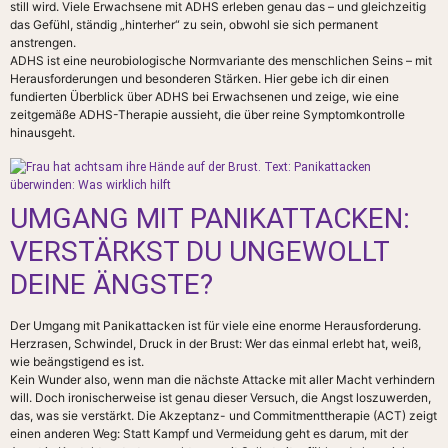
still wird. Viele Erwachsene mit ADHS erleben genau das – und gleichzeitig
das Gefühl, ständig „hinterher“ zu sein, obwohl sie sich permanent
anstrengen.
ADHS ist eine neurobiologische Normvariante des menschlichen Seins – mit
Herausforderungen und besonderen Stärken. Hier gebe ich dir einen
fundierten Überblick über ADHS bei Erwachsenen und zeige, wie eine
zeitgemäße ADHS-Therapie aussieht, die über reine Symptomkontrolle
hinausgeht.
UMGANG MIT PANIKATTACKEN:
VERSTÄRKST DU UNGEWOLLT
DEINE ÄNGSTE?
Der Umgang mit Panikattacken ist für viele eine enorme Herausforderung.
Herzrasen, Schwindel, Druck in der Brust: Wer das einmal erlebt hat, weiß,
wie beängstigend es ist.
Kein Wunder also, wenn man die nächste Attacke mit aller Macht verhindern
will. Doch ironischerweise ist genau dieser Versuch, die Angst loszuwerden,
das, was sie verstärkt. Die Akzeptanz- und Commitmenttherapie (ACT) zeigt
einen anderen Weg: Statt Kampf und Vermeidung geht es darum, mit der