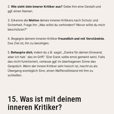
2.
Wie sieht dein innerer Kritiker aus?
Gebe ihm eine Gestalt und
ggf. einen Namen.
3. Erkenne die
Motive
deines inneren Kritikers nach Schutz und
Sicherheit. Frage ihn: „Was willst du verhindern? Wovor willst du mich
beschützen?“
4. Begegne deinem inneren Kritiker
freundlich und mit Verständnis
.
Das Ziel ist, ihn zu beruhigen.
5.
Behaupte dich
, indem du z.B. sagst: „Danke für deinen Einwand,
aber ich hab´ das im Griff.“ (Der Dank sollte ernst gemeint sein). Falls
das nicht funktioniert, verlasse ggf. im übertragenen Sinne das
Gespräch. Wenn der innere Kritiker sehr harsch ist, macht es als
Übergang womöglich Sinn, einen Waffenstillstand mit ihm zu
schließen.
15. Was ist mit deinem
inneren Kritiker?