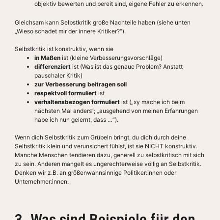
objektiv bewerten und bereit sind, eigene Fehler zu erkennen.
Gleichsam kann Selbstkritik große Nachteile haben (siehe unten
„Wieso schadet mir der innere Kritiker?“).
Selbstkritik ist konstruktiv, wenn sie
in Maßen
ist (kleine Verbesserungsvorschläge)
differenziert
ist (Was ist das genaue Problem? Anstatt
pauschaler Kritik)
zur Verbesserung beitragen soll
respektvoll formuliert
ist
verhaltensbezogen formuliert
ist („xy mache ich beim
nächsten Mal anders“; „ausgehend von meinen Erfahrungen
habe ich nun gelernt, dass …“).
Wenn dich Selbstkritik zum Grübeln bringt, du dich durch deine
Selbstkritik klein und verunsichert fühlst, ist sie NICHT konstruktiv.
Manche Menschen tendieren dazu, generell zu selbstkritisch mit sich
zu sein. Anderen mangelt es ungerechterweise völlig an Selbstkritik.
Denken wir z.B. an größenwahnsinnige Politiker:innen oder
Unternehmer:innen.
3. Was sind Beispiele für den