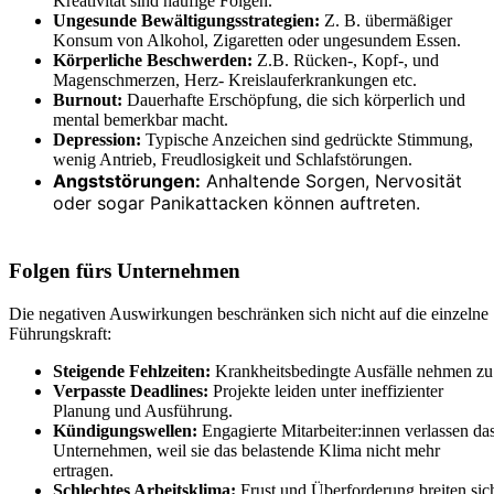
Kreativität sind häufige Folgen.
Ungesunde Bewältigungsstrategien:
Z. B. übermäßiger
Konsum von Alkohol, Zigaretten oder ungesundem Essen.
Körperliche Beschwerden:
Z.B. Rücken-, Kopf-, und
Magenschmerzen, Herz- Kreislauferkrankungen etc.
Burnout:
Dauerhafte Erschöpfung, die sich körperlich und
mental bemerkbar macht.
Depression:
Typische Anzeichen sind gedrückte Stimmung,
wenig Antrieb, Freudlosigkeit und Schlafstörungen.
Angststörungen:
Anhaltende Sorgen, Nervosität
oder sogar Panikattacken können auftreten.
Folgen fürs Unternehmen
Die negativen Auswirkungen beschränken sich nicht auf die einzelne
Führungskraft:
Steigende Fehlzeiten:
Krankheitsbedingte Ausfälle nehmen zu
Verpasste Deadlines:
Projekte leiden unter ineffizienter
Planung und Ausführung.
Kündigungswellen:
Engagierte Mitarbeiter:innen verlassen da
Unternehmen, weil sie das belastende Klima nicht mehr
ertragen.
Schlechtes Arbeitsklima:
Frust und Überforderung breiten sic