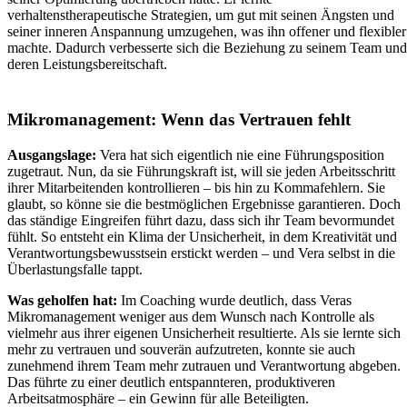
verhaltenstherapeutische Strategien, um gut mit seinen Ängsten und
seiner inneren Anspannung umzugehen, was ihn offener und flexibler
machte. Dadurch verbesserte sich die Beziehung zu seinem Team und
deren Leistungsbereitschaft.
Mikromanagement: Wenn das Vertrauen fehlt
Ausgangslage:
Vera hat sich eigentlich nie eine Führungsposition
zugetraut. Nun, da sie Führungskraft ist, will sie jeden Arbeitsschritt
ihrer Mitarbeitenden kontrollieren – bis hin zu Kommafehlern. Sie
glaubt, so könne sie die bestmöglichen Ergebnisse garantieren. Doch
das ständige Eingreifen führt dazu, dass sich ihr Team bevormundet
fühlt. So entsteht ein Klima der Unsicherheit, in dem Kreativität und
Verantwortungsbewusstsein erstickt werden – und Vera selbst in die
Überlastungsfalle tappt.
Was geholfen hat:
Im Coaching wurde deutlich, dass Veras
Mikromanagement weniger aus dem Wunsch nach Kontrolle als
vielmehr aus ihrer eigenen Unsicherheit resultierte. Als sie lernte sich
mehr zu vertrauen und souverän aufzutreten, konnte sie auch
zunehmend ihrem Team mehr zutrauen und Verantwortung abgeben.
Das führte zu einer deutlich entspannteren, produktiveren
Arbeitsatmosphäre – ein Gewinn für alle Beteiligten.