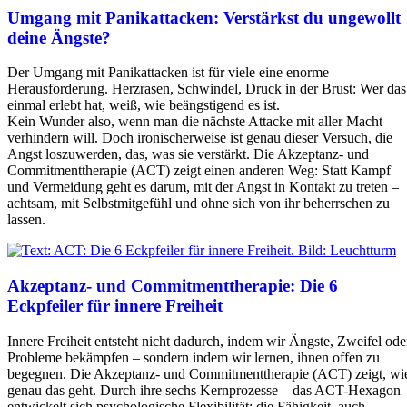
Umgang mit Panikattacken: Verstärkst du ungewollt
deine Ängste?
Der Umgang mit Panikattacken ist für viele eine enorme
Herausforderung. Herzrasen, Schwindel, Druck in der Brust: Wer das
einmal erlebt hat, weiß, wie beängstigend es ist.
Kein Wunder also, wenn man die nächste Attacke mit aller Macht
verhindern will. Doch ironischerweise ist genau dieser Versuch, die
Angst loszuwerden, das, was sie verstärkt. Die Akzeptanz- und
Commitmenttherapie (ACT) zeigt einen anderen Weg: Statt Kampf
und Vermeidung geht es darum, mit der Angst in Kontakt zu treten –
achtsam, mit Selbstmitgefühl und ohne sich von ihr beherrschen zu
lassen.
Akzeptanz- und Commitmenttherapie: Die 6
Eckpfeiler für innere Freiheit
Innere Freiheit entsteht nicht dadurch, indem wir Ängste, Zweifel ode
Probleme bekämpfen – sondern indem wir lernen, ihnen offen zu
begegnen. Die Akzeptanz- und Commitmenttherapie (ACT) zeigt, wi
genau das geht. Durch ihre sechs Kernprozesse – das ACT-Hexagon 
entwickelt sich psychologische Flexibilität: die Fähigkeit, auch