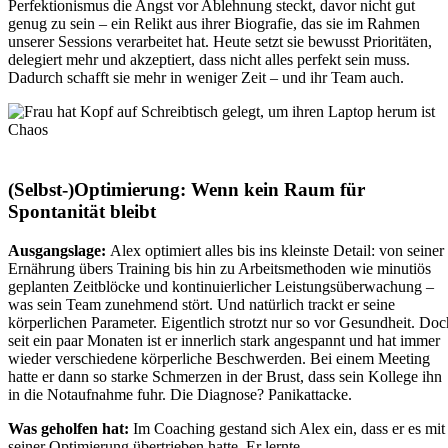
Perfektionismus die Angst vor Ablehnung steckt, davor nicht gut
genug zu sein – ein Relikt aus ihrer Biografie, das sie im Rahmen
unserer Sessions verarbeitet hat. Heute setzt sie bewusst Prioritäten,
delegiert mehr und akzeptiert, dass nicht alles perfekt sein muss.
Dadurch schafft sie mehr in weniger Zeit – und ihr Team auch.
(Selbst-)Optimierung: Wenn kein Raum für
Spontanität bleibt
Ausgangslage:
Alex optimiert alles bis ins kleinste Detail: von seiner
Ernährung übers Training bis hin zu Arbeitsmethoden wie minutiös
geplanten Zeitblöcke und kontinuierlicher Leistungsüberwachung –
was sein Team zunehmend stört. Und natürlich trackt er seine
körperlichen Parameter. Eigentlich strotzt nur so vor Gesundheit. Doc
seit ein paar Monaten ist er innerlich stark angespannt und hat immer
wieder verschiedene körperliche Beschwerden. Bei einem Meeting
hatte er dann so starke Schmerzen in der Brust, dass sein Kollege ihn
in die Notaufnahme fuhr. Die Diagnose? Panikattacke.
Was geholfen hat:
Im Coaching gestand sich Alex ein, dass er es mit
seiner Optimierung übertrieben hatte. Er lernte